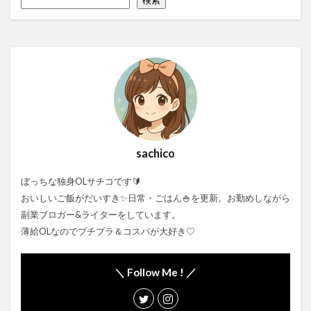
sachico
ぼっちな独身OLサチコです🔰
おいしいご飯がだいすき✨日常・ごはん🍚を更新。お勤めしながら
副業ブロガー&ライターをしています。
薄給OLなのでプチプラ＆コスパが大好き♡
＼ Follow Me ! ／