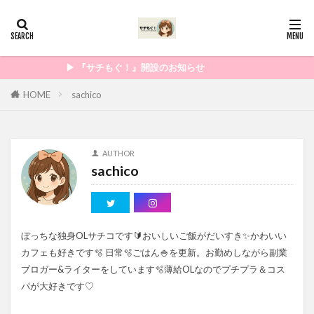
▶︎ 『サチもぐ！』開設のお知らせ
HOME
sachico
AUTHOR
sachico
ぼっちな独身OLサチコです🔰おいしいご飯がだいすき✨かわいい
カフェも好きです🫧 日常🫧ごはん🍚を更新。お勤めしながら副業
ブロガー&ライターをしています🫧薄給OLなのでプチプラ＆コス
パが大好きです♡