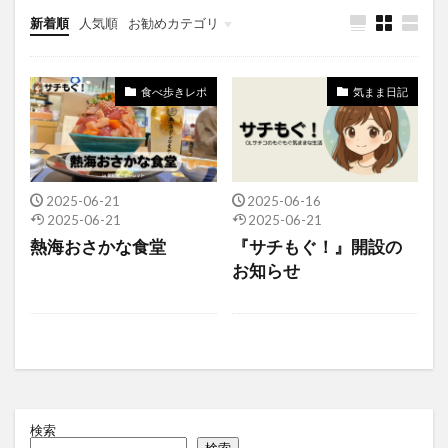
新着順
人気順
お勧めカテゴリ
気まま日記
食べ歩きレポ
コンビニレポ
100円ショップレポ
食べ歩きレポ
気まま日記
2025-06-21
2025-06-16
2025-06-21
2025-06-21
熱海おさかな食堂
『サチもぐ！』開設の
お知らせ
検索
検索